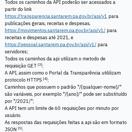
Todos os caminhos da API poderão ser acessados a
partir do link
https://transparencia.santarem.pa.gov.br/api/v1
para
publicações gerais, receitas e despesas,
https://movimentos.santarem.pa.gov.br/api/v1/
para
receitas e despesas até 2021, e
https://pessoal.santarem.pa.gov.br/api/v1/
para
servidores;
Todos os caminhos da api utilizam o metodo de
[
3
]
requisição GET
;
A API, assim como o Portal da Transparência utililizam
[
4
]
protocolo HTTPS
;
Caminhos que possuem o padrão "/{qualquer-nome}/"
são variáveis, por exemplo "/{ano}/" pode ser substituído
por "/2021/";
A API tem um limite de 60 requisições por minuto por
usuário.
As respostas das requisições feitas a api são em formato
[
5
]
JSON
.