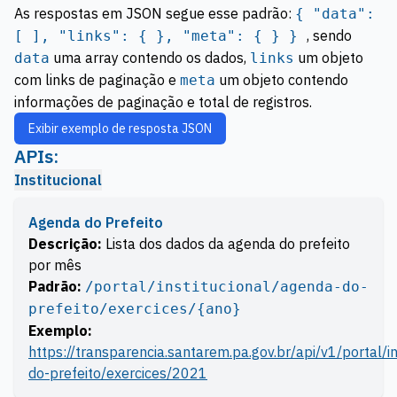
As respostas em JSON segue esse padrão:
{ "data":
, sendo
[ ], "links": { }, "meta": { } }
uma array contendo os dados,
um objeto
data
links
com links de paginação e
um objeto contendo
meta
informações de paginação e total de registros.
Exibir exemplo de resposta JSON
APIs:
Institucional
Agenda do Prefeito
Descrição:
Lista dos dados da agenda do prefeito
por mês
Padrão:
/portal/institucional/agenda-do-
prefeito/exercices/{ano}
Exemplo:
https://transparencia.santarem.pa.gov.br/api/v1/portal/i
do-prefeito/exercices/2021