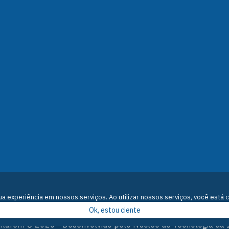
 experiência em nossos serviços. Ao utilizar nossos serviços, você está 
Ok, estou ciente
antarém © 2026 - Desenvolvido pelo Núcleo de Tecnologia da 